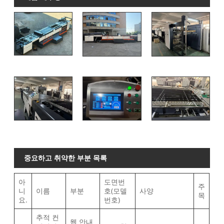
중요하고 취약한 부분 목록
아
도면번
주
니
이름
부분
호(모델
사양
목
요.
번호)
추적 컨
웹 안내