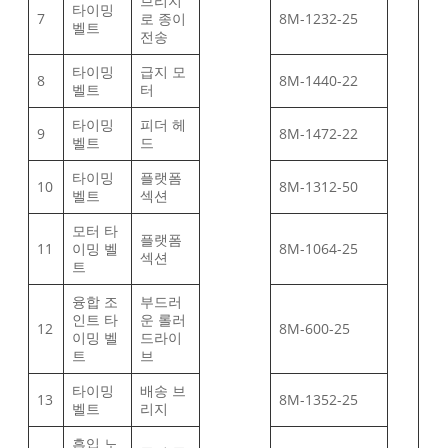
브리지
타이밍
7
로 종이
8M-1232-25
벨트
전송
타이밍
급지 모
8
8M-1440-22
벨트
터
타이밍
피더 헤
9
8M-1472-22
벨트
드
타이밍
플랫폼
10
8M-1312-50
벨트
섹션
모터 타
플랫폼
11
이밍 벨
8M-1064-25
섹션
트
융합 조
부드러
인트 타
운 롤러
12
8M-600-25
이밍 벨
드라이
트
브
타이밍
배송 브
13
8M-1352-25
벨트
리지
흡입 노