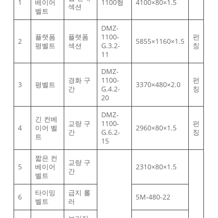
1
베이어
1100형
4100×80×1.5
섹션
벨트
DMZ-
플랫폼
플랫폼
1100-
펀
2
5855×1160×1.5
평벨트
섹션
G.3.2-
칭
11
DMZ-
경화 구
1100-
펀
3
평벨트
3370×480×2.0
간
G.4.2-
칭
20
DMZ-
긴 컨베
교량 구
1100-
펀
4
이어 벨
2960×80×1.5
간
G.6.2-
칭
트
15
짧은 컨
교량 구
5
베이어
2310×80×1.5
간
벨트
타이밍
급지 롤
6
5M-480-22
벨트
러