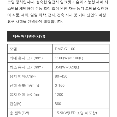
코딩 장치입니다. 성숙한 열전사 잉크젯 기술과 지능형 제어 시
스템을 채택하여 수동 조작 없이 완전 자동 동기 코딩을 실현하
여 식품, 제약, 일일 화학, 전자, 건축 자재 및 기타 산업의 마킹
요구 사항을 완벽하게 해결합니다.
제품 매개변수(사양)
모델
DMZ-G1100
최대 용지 크기(mm)
1100(W)×1100(L)
최소 용지 크기(mm)
350(W)×320(L)
용지 범위(g/m²)
80~450
선형 속도(m/min)
0-160
용지 더미 높이(mm
1200
전압(V)
380
총 전력(kW)
15.9KW(LED 조명 미포함)