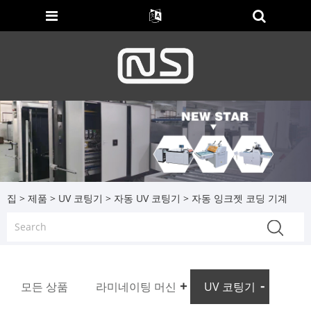
집
>
제품
>
UV 코팅기
>
자동 UV 코팅기
> 자동 잉크젯 코딩 기계
모든 상품
라미네이팅 머신
UV 코팅기