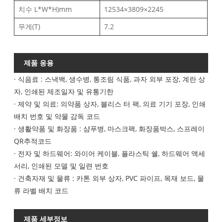
치수 L*W*H)mm
12534×3809×2245
무게(T)
7.2
제품 응용
· 식음료 : 스낵백, 생수병, 통조림 식품, 과자 외부 포장, 계란 상
자, 인쇄된 제조일자 및 유통기한
· 제약 및 의료: 의약품 상자, 블리스 터 팩, 의료 기기 포장, 인쇄
배치 번호 및 약물 감독 코드
· 생활약품 및 화장품 : 샴푸병, 마스크팩, 화장품박스, 스프레이
QR추적코드
· 전자 및 하드웨어: 와이어 케이블, 플라스틱 쉘, 하드웨어 액세
서리, 인쇄된 모델 및 일련 번호
· 건축자재 및 물류 : 카톤 외부 상자, PVC 파이프, 목재 보드, 물
류 라벨 배치 코드
제품 세부정보