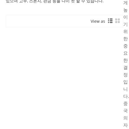
있으며 고무, 스폰지, 판금 등을 다이 컷 할 수 있습니다.
게
높
이
View as
기
위
한
중
요
한
결
정
입
니
다.
중
국
의
자