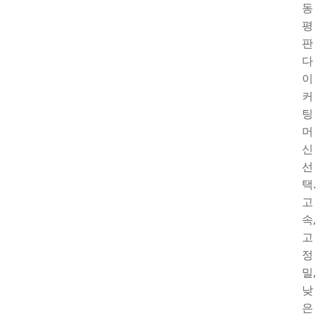
동
평
판
다
이
커
팅
머
신
선
택.
고
속,
고
정
밀,
낮
은