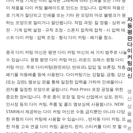
다이 커팅 기계는 미리 설계된 그래픽에 따라 인쇄물 또는 기타 종
이 제품을 다이 커팅 블레이드로 만드는 것입니다. 압력의 작용으
로 기계가 절단되고 인쇄물 또는 기타 판 모양의 마모 블랭크가 원
자
하는 모양으로 말리거나 절단됩니다. 작업 과정: 칼 정렬 - 상위 버
동
전 - 기계 압력 설정 - 규칙 조정 - 스폰지 접착제 접착 - 시 압력 테
평
스트 다이 커팅 - 압력 조정 - 형식 다이 커팅 - 폐기물 청소.
판
다
이
중국 다이 커팅 머신은 평면 다이 커팅 머신의 세 가지 범주로 나눌
커
수 있습니다. 원형 평면 다이 커팅 머신, 라운드 프레스 원형 다이
팅
커팅 머신. 주로 다이커팅(완전파단, 반파괴), 압입 및 브론징, 적층,
머
폐기물 자동배출 등에 사용된다. 다이커팅기는 강철칼, 금형, 강선
신
(또는 강판), 엠보싱 판을 통해 일정한 압력을 가하여 인쇄물이나
판지를 일정한 모양으로 굴립니다. Post-Press 포장 공정을 위한
생
중요한 장비입니다. 주로 종이 포장 및 장식 산업에서 상표, 판지,
산
인사장 등의 다이 커팅, 주름 및 콜드 엠보싱에 사용됩니다. NEW
성
STAR에서 제공하는 다이 커팅 머신은 수동 급지뿐만 아니라 다양
을
한 유형의 다이 커팅에 사용할 수 있습니다. , 반자동 다이 커팅, 또
빠
한 자동 고속 연결 다이 커팅; 골판지, 판지, 스티커를 다이 컷 할 수
르