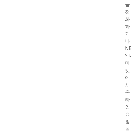
금
전
화
하
거
나
N
ST
마
켓
에
서
온
라
인
쇼
핑
을