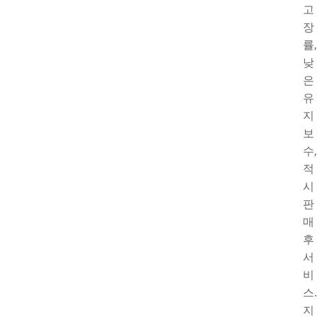
고
장
률,
낮
은
유
지
보
수,
적
시
판
매
후
서
비
스.
지