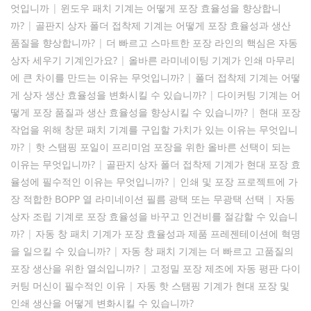
엇입니까
|
윈도우 패치 기계는 어떻게 포장 효율성을 향상합니
까?
|
골판지 상자 폴더 접착제 기계는 어떻게 포장 효율성과 생산
품질을 향상합니까?
|
더 빠르고 스마트한 포장 라인의 핵심은 자동
상자 세우기 기계인가요?
|
올바른 라미네이팅 기계가 인쇄 마무리
에 큰 차이를 만드는 이유는 무엇입니까?
|
폴더 접착제 기계는 어떻
게 상자 생산 효율성을 변화시킬 수 있습니까?
|
다이커팅 기계는 어
떻게 포장 품질과 생산 효율성을 향상시킬 수 있습니까?
|
현대 포장
작업을 위해 창문 패치 기계를 구입할 가치가 있는 이유는 무엇입니
까?
|
핫 스탬핑 포일이 프리미엄 포장을 위한 올바른 선택이 되는
이유는 무엇입니까?
|
골판지 상자 폴더 접착제 기계가 현대 포장 효
율성에 필수적인 이유는 무엇입니까?
|
인쇄 및 포장 프로젝트에 가
장 적합한 BOPP 열 라미네이션 필름 광택 또는 무광택 선택
|
자동
상자 조립 기계로 포장 효율성을 바꾸고 인건비를 절감할 수 있습니
까?
|
자동 창 패치 기계가 포장 효율성과 제품 프레젠테이션에 혁명
을 일으킬 수 있습니까?
|
자동 창 패치 기계는 더 빠르고 고품질의
포장 생산을 위한 열쇠입니까?
|
고정밀 포장 제조에 자동 평판 다이
커팅 머신이 필수적인 이유
|
자동 핫 스탬핑 기계가 현대 포장 및
인쇄 생산을 어떻게 변화시킬 수 있습니까?