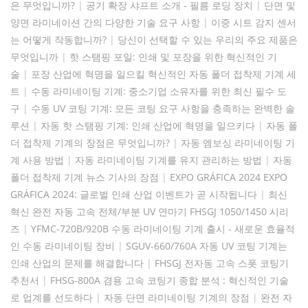
은 무엇입니까?
|
공기 확장 샤프트 소개 - 필름 로딩 장치
|
단면 및
양면 라미네이션 간의 다양한 기술 요구 사항
|
이중 시트 감지 센서
는 어떻게 작동합니까?
|
당신이 선택할 수 있는 우리의 주요 제품은
무엇입니까
|
핫 스탬핑 포일: 인쇄 및 포장을 위한 혁신적인 기
술
|
포장 산업에 혁명을 일으킬 혁신적인 자동 폴더 접착제 기계 세
트
|
수동 라미네이팅 기계: 중소기업 소유자를 위한 최신 필수 도
구
|
수동 UV 코팅 기계: 모든 코팅 요구 사항을 충족하는 완벽한 솔
루션
|
자동 핫 스탬핑 기계: 인쇄 산업에 혁명을 일으키다
|
자동 폴
더 접착제 기계의 장점은 무엇입니까?
|
자동 엠보싱 라미네이팅 기
계 사용 방법
|
자동 라미네이팅 기계를 유지 관리하는 방법
|
자동
폴더 접착제 기계 뉴스 기사의 장점
|
EXPO GRÁFICA 2024 EXPO
GRÁFICA 2024: 글로벌 인쇄 산업 이벤트가 곧 시작됩니다
|
최신
혁신 완전 자동 고속 전체/부분 UV 연마기 FHSGJ 1050/1450 시리
즈
|
YFMC-720B/920B 수동 라미네이팅 기계 출시 - 새로운 효율적
인 수동 라미네이팅 장비
|
SGUV-660/760A 자동 UV 코팅 기계는
인쇄 산업의 문제를 해결합니다
|
FHSGJ 전자동 고속 스폿 코팅기
추천서
|
FHSG-800A 겸용 고속 코팅기 종합 분석 : 혁신적인 기술
로 업계를 선도하다
|
자동 단면 라미네이팅 기계의 장점
|
완전 자