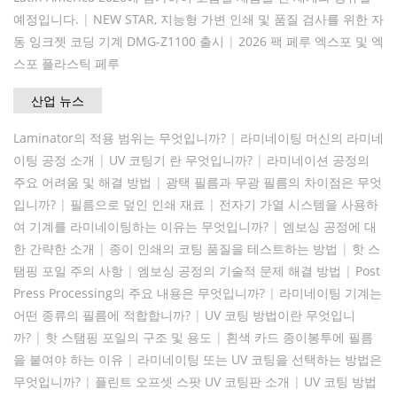
예정입니다.
|
NEW STAR, 지능형 가변 인쇄 및 품질 검사를 위한 자
동 잉크젯 코딩 기계 DMG-Z1100 출시
|
2026 팩 페루 엑스포 및 엑
스포 플라스틱 페루
산업 뉴스
Laminator의 적용 범위는 무엇입니까?
|
라미네이팅 머신의 라미네
이팅 공정 소개
|
UV 코팅기 란 무엇입니까?
|
라미네이션 공정의
주요 어려움 및 해결 방법
|
광택 필름과 무광 필름의 차이점은 무엇
입니까?
|
필름으로 덮인 인쇄 재료
|
전자기 가열 시스템을 사용하
여 기계를 라미네이팅하는 이유는 무엇입니까?
|
엠보싱 공정에 대
한 간략한 소개
|
종이 인쇄의 코팅 품질을 테스트하는 방법
|
핫 스
탬핑 포일 주의 사항
|
엠보싱 공정의 기술적 문제 해결 방법
|
Post
Press Processing의 주요 내용은 무엇입니까?
|
라미네이팅 기계는
어떤 종류의 필름에 적합합니까?
|
UV 코팅 방법이란 무엇입니
까?
|
핫 스탬핑 포일의 구조 및 용도
|
흰색 카드 종이봉투에 필름
을 붙여야 하는 이유
|
라미네이팅 또는 UV 코팅을 선택하는 방법은
무엇입니까?
|
플린트 오프셋 스팟 UV 코팅판 소개
|
UV 코팅 방법