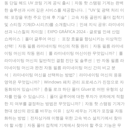
동 단일 헤드 UV 코팅 기계 공식 출시
|
자동 핫 스탬핑 기계는 완벽
한 솔루션과 사려 깊은 서비스를 제공합니다.
|
"UV 및 광택 처리 이
해: 포장을 위한 주요 인쇄 후 기술"
|
고속 자동 골판지 폴더 접착기
및 스티칭 기계(D-시리즈)를 소개합니다
|
인쇄 지식 공유: 라미네이
션과 니스칠의 차이점
|
EXPO GRÁFICA 2024 - 글로벌 인쇄 산업
쇼케이스
|
폴더 글루어 머신 ： 포장 효율을 향상시키는 이상적인
선택!
|
자동 필름 라미네이팅 머신의 작동 원리
|
자동 필름 라미네
이팅 머신의 작동 원리
|
롤 라미네이팅 머신이란 무엇입니까?
|
롤
라미네이팅 머신의 일반적인 결함 진단 및 솔루션
|
반 자동 필름 라
미네이팅 머신과 완전 자동 필름 라미네이팅 머신 간의 비교 분
석
|
라미네이팅 머신을 선택하는 방법?
|
라미네이팅 머신의 응용
영역은 무엇입니까?
|
Windows 패치 관리 프로세스가 진정으로 자
동화되어 있습니까?
|
충돌 로크 하단 폴더 Gluer로 어떤 유형의 상
자를 만들 수 있습니다.
|
폴더 글루어에 대한 투자가 귀하에게 적합
한 지 여부를 결정하는 방법은 무엇입니까?
|
자동 핫 스탬핑 기계가
현대 생산의 판도를 바꾸는 이유
|
상자 세우는 기계가 포장을 자동
화하는 방법
|
전자상거래 이행을 위한 고속 박스 설치기에서 찾아
야 할 사항
|
자동 폴더 접착제 기계에서 찾아야 할 주요 기능은 무