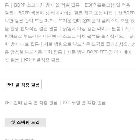
름
|
BOPP 스크래치 방지 열 적층 필름
|
BOPP 홀로그램 열 적층
필름
|
BOPP 생분해 성 라미네이션 필름 광택 또는 매트
|
찬 BOPP
박판 필름 광택 또는 매트
|
뜨거운 판매 완제품의 플라스틱 오염 없
음 환경 친화적인 껍질 필름
|
긁힘에 가장 강한 라이트 필름
|
세로
방향으로 부드러운 지문 방지-소프트 터치 필름을 즐기십시오.
|
긁
힘 방지 매트 필름
|
세로 방향으로 부드러운 느낌을 즐기십시오. 낮
은 멍청한 부드러운 터치 필름
|
지문 방지 BOPP PET 열 라미네이
션 필름
|
BOPP 열적층 필름
PET 열 적층 필름
PET 컬러 금속 열 적층 필름
|
PET 투명 열 적층 필름
핫 스탬핑 포일