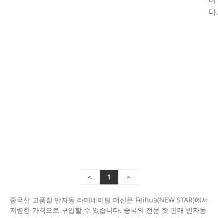
내
다.
더
기
읽
어
더
보
읽
기
어
보
기
문
의
보
문
내
의
기
보
내
기
<
1
>
중국산 고품질 반자동 라미네이팅 머신은 Feihua(NEW STAR)에서
저렴한 가격으로 구입할 수 있습니다. 중국의 전문 핫 판매 반자동