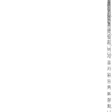
통
더
를
됩
를
매
읽
합
절
니
설
어
끄
한
감
다.
계
보
럽
제
합
기
및
고
품
니
더
제
균
입
읽
다.
조
문
일
니
어
합
의
하
보
다.
더
보
니
기
며
기
읽
내
다.
기
계
어
기
보
포
를
문
더
기
가
의
가
읽
보
없
진
어
내
도
문
전
보
기
의
록
기
기
보
보
와
내
장
공
문
기
합
기.
의
니
보