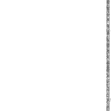
품
결
상
전
기
하
을
합
업
문
계
여
그
하
용
적
입
당
토
여
인
이
니
사
록
효
쇄
고
다.
에
좋
율
소
강
사
서
아
성
및
력
전
개
하
을
중
하
코
발
는
크
소
며
팅
한
이
게
기
안
필
광
유
향
업
정
름
학
를
상
에
적
은
및
알
시
서
인
라
광
아
키
도
라
미
학
보
고
널
미
네
기
세
인
리
네
이
술
요!
건
사
이
션
을
비
용
터
이