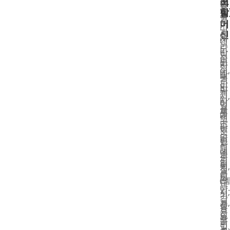
포
이
동
팅
플
함
팅
동
라
기
루
머
기
미
계
신
트
계
이
네
는
라
라
반
이
종
미
분
미
자
팅
이,
네
할
네
동
기
판
이
반
이
라
계
지,
터
자
터
미
열
플
제
동
기
네
또
라
조
라
능
이
는
스
업
미
은
팅
자
틱
체
네
종
기
동
필
입
이
이,
계
절
름
니
팅
판
(
단
과
다.
기
지,
보
기
같
고
계,
플
싱
능
은
정
뜨
라
포
을
인
밀
거