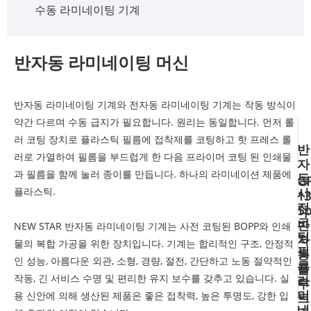
수동 라미네이팅 기계
반자동 라미네이팅 머신
반자동 라미네이팅 기계와 전자동 라미네이팅 기계는 작동 방식이
약간 다르며 수동 급지가 필요합니다. 원리는 동일합니다. 먼저 롤
러 코팅 장치로 플라스틱 필름에 접착제를 코팅하고 핫 프레스 롤
반
러로 가열하여 필름을 부드럽게 한 다음 프라이머 코팅 된 인쇄물
자
과 필름을 함께 눌러 종이를 만듭니다. 하나의 라미네이션 제품에
동
G
플라스틱.
사
13
전
5p
코
반
NEW STAR 반자동 라미네이팅 기계는 사전 코팅된 BOPP와 인쇄
팅
자
물의 복합 가공을 위한 장치입니다. 기계는 합리적인 구조, 안정적
필
동
인 성능, 아름다운 외관, 소형, 경량, 절전, 간단하고 노동 절약적인
름
플
작동, 긴 서비스 수명 및 편리한 유지 보수를 갖추고 있습니다. 실
라
루
미
용 신안에 의해 생산된 제품은 좋은 접착력, 높은 투명도, 강한 입
트
네