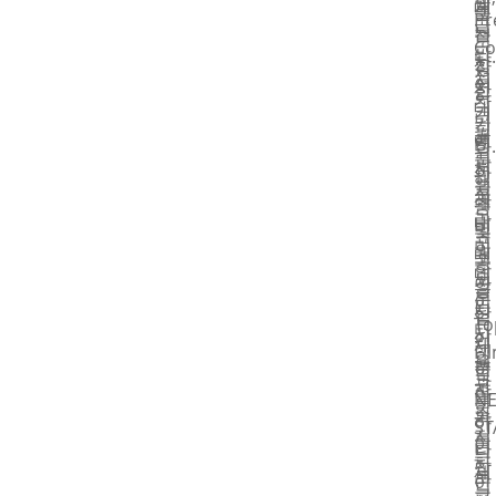
합
계
데
를
Pr
골
니
는
적
보
Co
판
다.
사
합
장
점
지
여
전
합
하
착
대
기
코
니
기
필
골
에
팅
다.
위
름
판
서
과
인
해
을
지
국
라
쇄
중
도
라
내
미
및
국
포
미
외
네
포
공
한
네
모
이
장
급
후
이
든
팅
산
업
To
터
사
기
업
체
Fi
의
용
능
뿐
인
과
구
자
을
만
N
합
조
가
하
아
ST
지
를
이
나
니
는
하
참
제
로
라
이
는
고