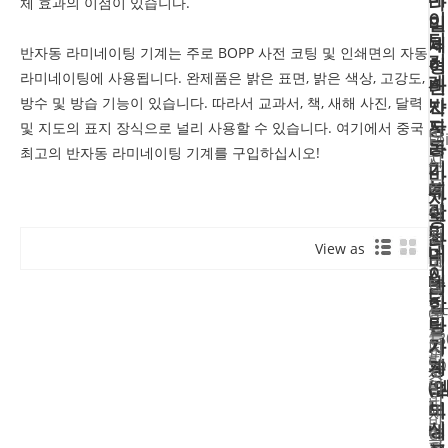
라
체 효과의 이점이 있습니다.
이
미
일
팅
네
체
반자동 라미네이팅 기계는 주로 BOPP 사전 코팅 및 인쇄면의 자동
기
이
형
라미네이팅에 사용됩니다. 완제품은 밝은 표면, 밝은 색상, 고강도,
계
터
반
방수 및 방습 기능이 있습니다. 따라서 교과서, 책, 새해 사진, 달력
반
자
자
동
및 지도의 표지 장식으로 널리 사용할 수 있습니다. 여기에서 중국
반
Fe
동
라
최고의 반자동 라미네이팅 기계를 구입하십시오!
자
는
기
미
반
동
계
중
네
자
라
사
이
국
동
미
팅
전
최
라
View as
네
머
코
미
고
이
신
네
분
팅
의
터
이
할
필
G
팅
반
원
름
13
기
자
당
피
라
5p
계
동
사
스
미
(
라
반
의
반
보
미
네
자
반
자
싱
네
이
동
자