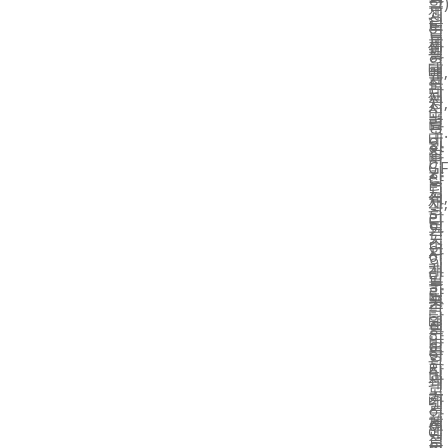
스
함
구
쇄
신
운
틱
는
입
물
세
판
필
책
하
을
대
매,
름
표
십
라
제
저
등
지,
시
미
품
렴
다
포
오.
네
인
한
양
장
바
이
G
가
한
상
닥
팅
시
격,
재
자,
공
하
리
단
료
인
간
기
즈
면
의
사
이
위
개
라
고
말
부
한
량
미
품
카
족
다
형
네
질
드
한
양
반
이
라
등
인
하
자
팅
미
과
쇄
고
동
기
네
같
기
안
플
계
이
은
에
정
루
의