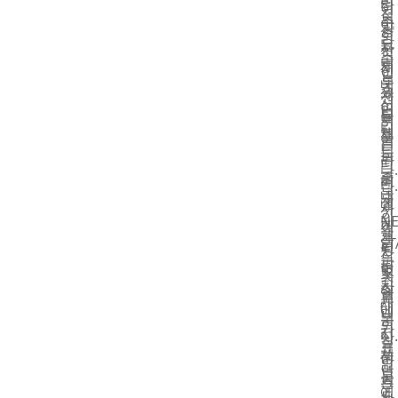
팅
다
이
적
트
주
및
양
상
인
라
요
사
한
적
솔
미
제
전
인
인
루
네
조
코
쇄
선
션
이
업
팅
물
택
입
터
체
을
을
입
니
는
는
위
라
니
다.
국
중
해
미
다.
본
내
국
설
네
사
기
외
N
계
이
용
계
골
ST
되
팅
자
는
판
공
었
및
의
소
지
장
습
엠
고
재
대
에
니
보
품
의
카
서
다.
싱
질
표
프
제
이
하
요
면
보
공
기
는
구
에
드,