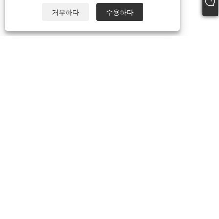
거부하다
수용하다
+86-13738307138
info@newstar-machine.com
저작권 © 2022 Wenzhou Feihua Printing Machinery Co., Ltd. - 라미