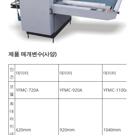
제품 매개변수(사양)
안
데이터
데이터
데이터
건
모
YFMC-720A
YFMC-920A
YFMC-1100A
델
최
대
라
미
620mm
920mm
1040mm
네