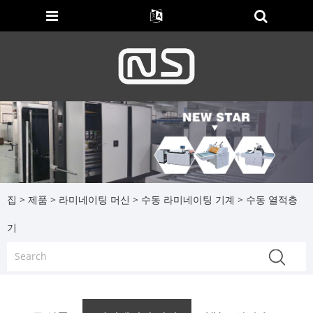
집
>
제품
>
라미네이팅 머신
>
수동 라미네이팅 기계
> 수동 열적층
기