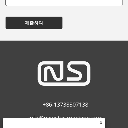
제출하다
+86-13738307138
info@newstar-machine.com
X