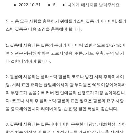
●
2022-10-31
●
6
●
나에게 메시지를 남겨주세요
의 사용 요구 사항을 충족하기 위해
플라스틱 필름
라미네이팅
, 플라
스틱 필름은 다음 조건을 충족해야 합니다.
1. 필름에 사용되는 필름의 두께
라미네이팅
일반적으로 17-27mic이
며 외관은 평평해야 하며 고르지 않음, 주름, 기포, 수축, 구멍 및 기
타 결함이 없어야 합니다.
2. 필름에 사용되는 플라스틱 필름의 코로나 방전 처리 후
라미네이
팅
, 처리 표면 효과는 균일해야하며 광 투과율은 90 % 이상이어야하
며 투명도가 높을수록 커버 된 인쇄물의 선명도가 가장 높아야합니
다. 코로나 처리 후 플라스틱 필름의 표면 장력은 필름의 요구 사항
을 충족해야합니다.
라미네이팅
, 습윤 및 결합 특성이 좋습니다.
3. 필름에 사용되는 필름
라미네이팅
우수한 내광성, 내화학성, 기하
학적 치수 안정성 및 특정 기계적 강도를 가져야 장기 노출 시 색상