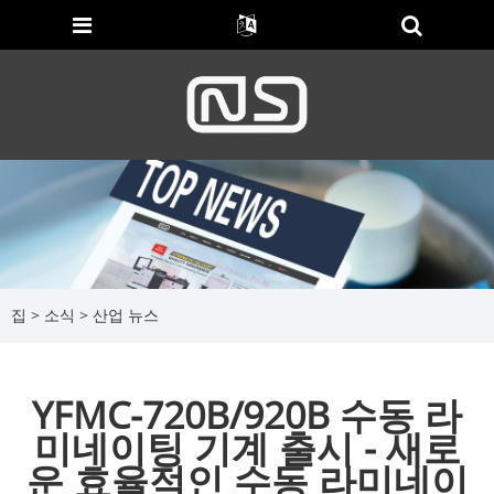
집
>
소식
>
산업 뉴스
YFMC-720B/920B 수동 라
미네이팅 기계 출시 - 새로
운 효율적인 수동 라미네이