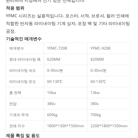
편리하여 시장에서 인기 있는 선택입니다.
적응 범위
YFMC 시리즈는 실용적입니다. 포스터, 서적, 브로셔, 컬러 인쇄에
적합한 반자동 라미네이팅 기계 상자, 포장 백 및 기타 라미네이팅
공정.
기술적인 매개변수
매개변수
YFMC-720B
YFMC-920B
최대 라미네이팅 폭
620MM
820MM
라미네이팅 속도
0-30m/분
0-30m/분
라미네이팅 온도
60-130℃
60-130℃
총 전력
10kw
13kw
전압
380v
380v
기계의 무게
600kg
700kg
전체 치수
1800*
1300*
1500mm
2200*
1800*
1500mm
제품 특징 및 용도