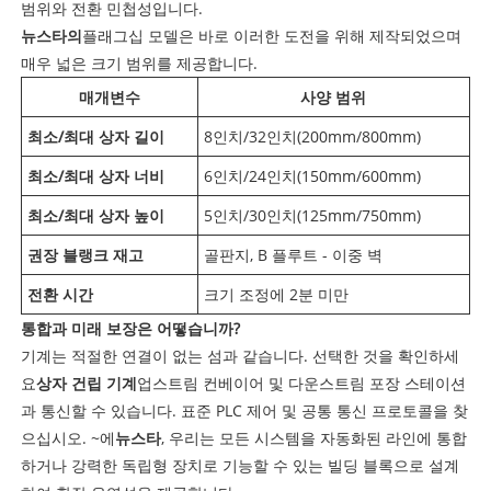
범위와 전환 민첩성입니다.
뉴스타의
플래그십 모델은 바로 이러한 도전을 위해 제작되었으며
매우 넓은 크기 범위를 제공합니다.
매개변수
사양 범위
최소/최대 상자 길이
8인치/32인치(200mm/800mm)
최소/최대 상자 너비
6인치/24인치(150mm/600mm)
최소/최대 상자 높이
5인치/30인치(125mm/750mm)
권장 블랭크 재고
골판지, B 플루트 - 이중 벽
전환 시간
크기 조정에 2분 미만
통합과 미래 보장은 어떻습니까?
기계는 적절한 연결이 없는 섬과 같습니다. 선택한 것을 확인하세
요
상자 건립 기계
업스트림 컨베이어 및 다운스트림 포장 스테이션
과 통신할 수 있습니다. 표준 PLC 제어 및 공통 통신 프로토콜을 찾
으십시오. ~에
뉴스타
, 우리는 모든 시스템을 자동화된 라인에 통합
하거나 강력한 독립형 장치로 기능할 수 있는 빌딩 블록으로 설계