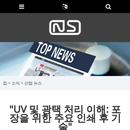
집
>
소식
>
산업 뉴스
"UV 및 광택 처리 이해: 포
장을 위한 주요 인쇄 후 기
술"