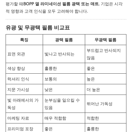
평가할 때
BOPP 열 라미네이션 필름 광택 또는 매트
, 기업은 시각
적 영향과 고객 인식을 모두 고려해야 합니다.
유광 및 무광택 필름 비교표
특징
광택 필름
무광택 필름
부드럽고 반사되지
표면 외관
빛나고 반사되는
않음
색상 향상
훌륭한
좋은
럭셔리 인식
보통의
높은
지문 가시성
낮은
더 높은
빛 아래에서의 가
눈부심을 일으킬 수
뛰어난 가독성
독성
있음
마케팅 자료
매우 적합함
적합한
프리미엄 포장
좋은
훌륭한