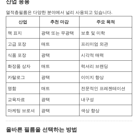
산업 응용
열적층필름은 다양한 분야에서 널리 사용되고 있습니다.
산업
추천 마감
주요 목적
책 표지
광택 또는 무광택
보호 및 미학
고급 포장
매트
프리미엄 외관
식품 포장
광택
시각적 매력
화장품 상자
매트
럭셔리 브랜딩
카탈로그
광택
이미지 향상
명함
매트
전문적인 프레젠테이션
교육자료
광택
내구성
마케팅 브로셔
광택
색상 향상
올바른 필름을 선택하는 방법